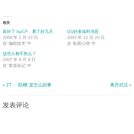
相关
装好了 IspCP，累了好几天
QQ好多临时消息
2009 年 2 月 23 日
2005 年 12 月 20 日
在“编程技术”中
在“私密心情”中
这些人都不热么？
2007 年 8 月 8 日
在“窝居杂记”中
«
ZT：“卧槽”是怎么回事
离开武汉
»
发表评论