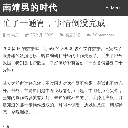
南靖男的时代
Menu
忙了一通宵，事情倒没完成
Skip
to
南 靖男
25 2 月, 2009
窝居杂记
3 Comments
content
200 多 M 的数据库，近 6G 的 70000 多个文件数据。只完成了
服务器的数据迁移，转换编码和升级的工作失败了。丢失了部分
数据，特别是用户数据。幸好每步都有备份（一次备份都要二十
分钟）。
其实之前做过好几次，不过因为对这个网不熟悉，测试也不够充
分。当然，主要原因是中途我心情有点问题，中间有点点头晕，
已知的操作错误就有几处，未知的就不知道了。丢掉用户很可能
是知道的那一步操作造成的。时间不保险，所以睡觉先。调整状
态，今晚继续。。。
分享：