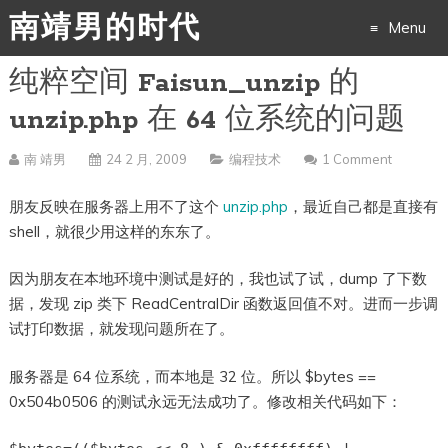
南靖男的时代
Menu
纯粹空间 Faisun_unzip 的
Skip
unzip.php 在 64 位系统的问题
to
南 靖男
24 2 月, 2009
编程技术
1 Comment
content
朋友反映在服务器上用不了这个
unzip.php
，最近自己都是直接有
shell，就很少用这样的东东了。
因为朋友在本地环境中测试是好的，我也试了试，dump 了下数
据，发现 zip 类下 ReadCentralDir 函数返回值不对。进而一步调
试打印数据，就发现问题所在了。
服务器是 64 位系统，而本地是 32 位。所以 $bytes ==
0x504b0506 的测试永远无法成功了。修改相关代码如下：