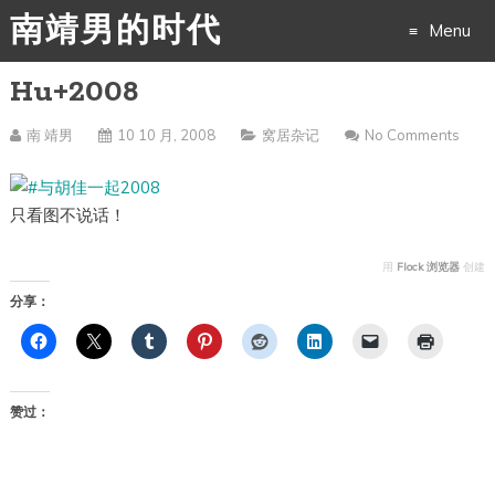
南靖男的时代
Menu
Hu+2008
Skip
to
南 靖男
10 10 月, 2008
窝居杂记
No Comments
content
只看图不说话！
用
Flock 浏览器
创建
分享：
赞过：