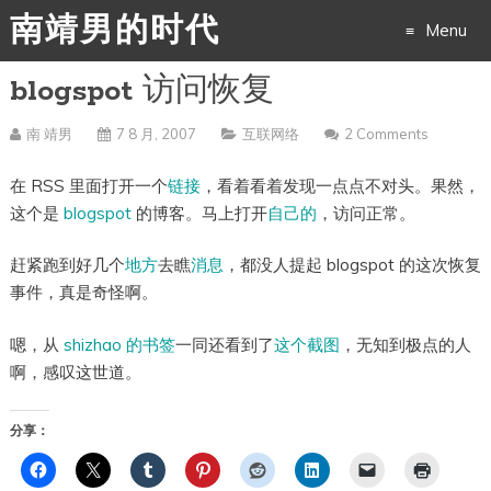
南靖男的时代
Menu
blogspot 访问恢复
Skip
to
南 靖男
7 8 月, 2007
互联网络
2 Comments
content
在 RSS 里面打开一个
链接
，看着看着发现一点点不对头。果然，
这个是
blogspot
的博客。马上打开
自己的
，访问正常。
赶紧跑到好几个
地方
去瞧
消息
，都没人提起 blogspot 的这次恢复
事件，真是奇怪啊。
嗯，从
shizhao 的书签
一同还看到了
这个截图
，无知到极点的人
啊，感叹这世道。
分享：