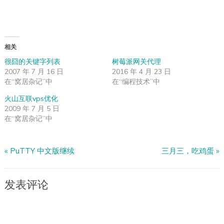
相关
很囧的关键字列表
树莓派网关代理
2007 年 7 月 16 日
2016 年 4 月 23 日
在“窝居杂记”中
在“编程技术”中
火山互联vps优化
2009 年 7 月 5 日
在“窝居杂记”中
«
PuTTY 中文版继续
三月三，吃鸡蛋
»
发表评论