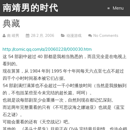
南靖男的时代
Menu
典藏
Skip
to
南 靖男
28 2 月, 2006
动漫游戏
No Comments
content
http://comic.qq.com/a/20060228/000030.htm
这 54 部剧中超过 40 部都是我相当熟悉的，而且完全是在电视上
看到的。
现在算算，从 1984 年到 1995 年十年间每天六点至七点不超过
四千个小时时间基本被它们占据。
54 部剧满打满算也不会超过一千小时播放时间（当然是我接触到
的，不包括某些至今未完结的超长篇。呵呵）。
也就是说每部剧至少会重播一次，自然到现在都记忆深刻。
而近两年完整重看的只有《不可思议海之娜迪亚》也就是《蓝宝
石之谜》。
可能会重看的还有《天空战记》吧。
其他的，《圣斗士星失》目前正在 OVA 完结最后剧情，也许会稍