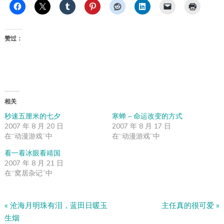
赞过：
相关
秒速五厘米的七夕
寒蝉 – 命运改变的方式
2007 年 8 月 20 日
2007 年 8 月 17 日
在“动漫游戏”中
在“动漫游戏”中
看一看冰眼看靖国
2007 年 8 月 21 日
在“窝居杂记”中
«
沧海月明珠有泪，蓝田日暖玉
主任真的很可爱
»
生烟