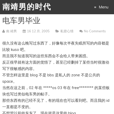
南靖男的时代
Menu
电车男毕业
Skip
to
南 靖男
16 12 月, 2005
私密心情
No Comments
content
很久没有这么晚写过东西了，好像每次半夜失眠所写的内容都是
比较 kuso 吧。
而且我不知道我写的这些东西会不会给人带来困惑。
反正很早就有这方面的觉悟了，甚至已经删掉了某些当时很激动
写下很敏感的内容。
不管怎样这里是 blog 不是 bbs 是私人的 zone 不是公共的
space。
当然在这之前，02 年在 *****os 03 年在 free******** 的某些板
块也写过类似电车男的帖子。
那些东西有的已经不见了，有的现在也可以看到吧。而且我的 id
一直都是不变的。
不想管以前的东东了，现在就是这里的 blog。