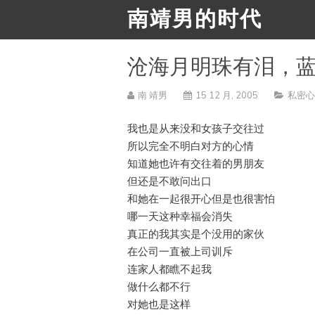
南靖男的时代
沧海月明珠有泪，
南 靖男
15 12 月, 2005
私密
我也是从来没和女孩子交往过
所以完全不明白对方的心情
知道她也许有交往着的男朋友
但还是不敢问出口
和她在一起很开心但是也很害怕
哪一天这种幸福会消失
真正的我其实是个没用的家伙
在公司一直被上司训斥
连家人都瞧不起我
做什么都不行
对她也是这样