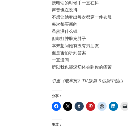
接电话的时候手一直在抖
声音也在发抖
不想让她看出每次都穿一件衣服
每次都买新的
虽然没什么钱
但却打肿脸充胖子
本来想问她有没有男朋友
但是害怕听到答案
一直没问
所以我也能深切体会到你的痛苦
引至《电车男》TV 版第 5 话剧中独白
分享：
赞过：