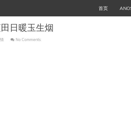
Skip
首页
ANO
to
蓝田日暖玉生烟
content
心情
No Comments