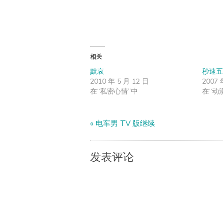
相关
默哀
秒速五
2010 年 5 月 12 日
2007 
在“私密心情”中
在“动
«
电车男 TV 版继续
发表评论