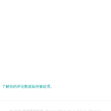
。
了解你的评论数据如何被处理
。
© 2026 南靖男的时代. Theme Elmax by
Just Free Themes