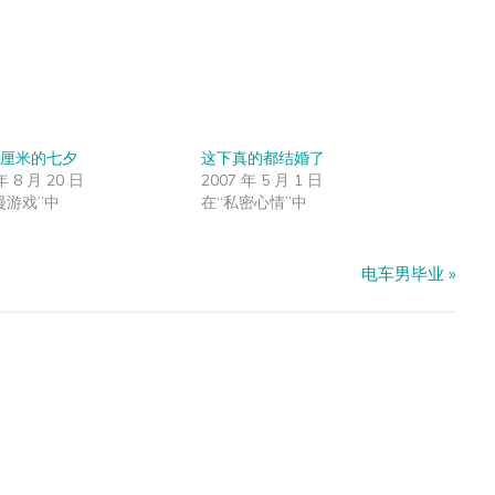
厘米的七夕
这下真的都结婚了
年 8 月 20 日
2007 年 5 月 1 日
漫游戏”中
在“私密心情”中
电车男毕业
»