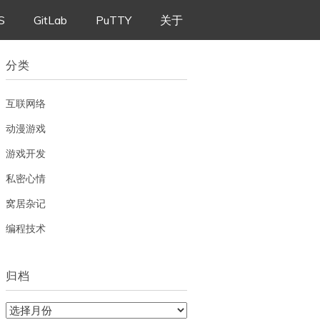
S
GitLab
PuTTY
关于
分类
互联网络
动漫游戏
游戏开发
私密心情
窝居杂记
编程技术
归档
归