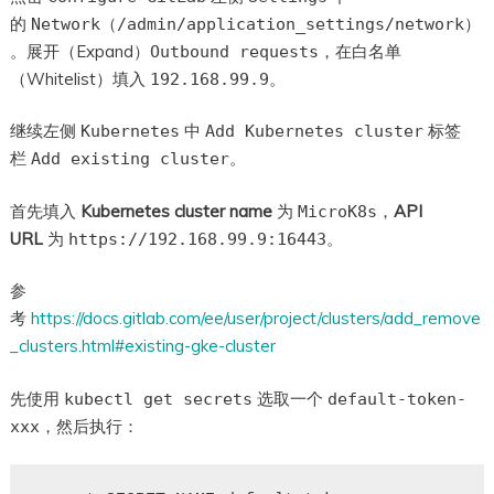
的
（
）
Network
/admin/application_settings/network
。展开（Expand）
，在白名单
Outbound requests
（Whitelist）填入
。
192.168.99.9
继续左侧
中
标签
Kubernetes
Add Kubernetes cluster
栏
。
Add existing cluster
首先填入
Kubernetes cluster name
为
，
API
MicroK8s
URL
为
。
https://192.168.99.9:16443
参
考
https://docs.gitlab.com/ee/user/project/clusters/add_remove
_clusters.html#existing-gke-cluster
先使用
选取一个
kubectl get secrets
default-token-
，然后执行：
xxx