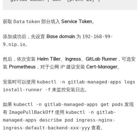
获取
部分填入
Service Token
。
Data
token
添加成功后，先设置
Base domain
为
192-168-99-
。
9.nip.io
然后，依次安装
Helm Tiller
、
Ingress
、
GitLab Runner
，可选安
装
Prometheus
，对于公网 IP 建议安装
Cert-Manager
。
安装时可以使用
kubectl -n gitlab-managed-apps logs
来监控安装日志。
install-runner -f
如果
发现
kubectl -n gitlab-managed-apps get pods
有
使用
ImagePullBackOff
kubectl -n gitlab-
managed-apps describe pod ingress-nginx-
查看。
ingress-default-backend-xxx-yyy