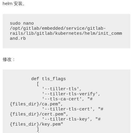
helm 安装。
sudo nano 
/opt/gitlab/embedded/service/gitlab-
rails/lib/gitlab/kubernetes/helm/init_comm
修改：
        def tls_flags

          [

            '--tiller-tls',

            '--tiller-tls-verify',

            '--tls-ca-cert', "#
{files_dir}/ca.pem",

            '--tiller-tls-cert', "#
{files_dir}/cert.pem",

            '--tiller-tls-key', "#
{files_dir}/key.pem"

          ]
