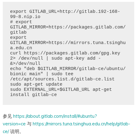
export GITLAB_URL=http://gitlab.192-168-
99-8.nip.io

# export 
GITLAB_MIRROR=https://packages.gitlab.com/
gitlab

export 
GITLAB_MIRROR=https://mirrors.tuna.tsinghu
a.edu.cn

curl https://packages.gitlab.com/gpg.key 
2> /dev/null | sudo apt-key add - 
&>/dev/null

echo "deb $GITLAB_MIRROR/gitlab-ce/ubuntu/ 
bionic main" | sudo tee 
/etc/apt/sources.list.d/gitlab-ce.list

sudo apt-get update

sudo EXTERNAL_URL=$GITLAB_URL apt-get 
参见
https://about.gitlab.com/install/#ubuntu?
version=ce
与
https://mirrors.tuna.tsinghua.edu.cn/help/gitlab-
ce/
说明。