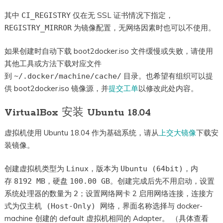
其中
仅在无 SSL 证书情况下指定，
CI_REGISTRY
为镜像配置，无网络因素时也可以不使用。
REGISTRY_MIRROR
如果创建时自动下载 boot2docker.iso 文件缓慢或失败，请使用
其他工具或方法下载对应文件
到
目录。也希望有组织可以提
~/.docker/machine/cache/
供 boot2docker.iso 镜像源，并
提交工单
以修改此处内容。
VirtualBox 安装 Ubuntu 18.04
虚拟机使用 Ubuntu 18.04 作为基础系统，请从
上交大镜像
下载安
装镜像。
创建虚拟机类型为
，版本为
，内
Linux
Ubuntu (64bit)
存
，硬盘
。创建完成后先不用启动，设置
8192 MB
100.00 GB
系统处理器的数量为
；设置网络网卡 2
，连接方
2
启用网络连接
式为
，界面名称选择与 docker-
仅主机 (Host-Only) 网络
machine 创建的 default 虚拟机相同的 Adapter。 （具体查看