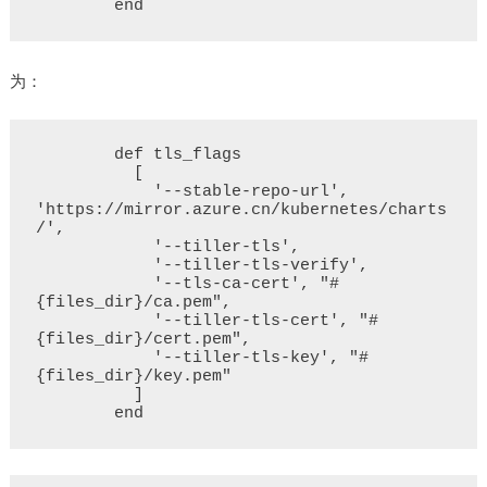
为：
        def tls_flags

          [

            '--stable-repo-url', 
'https://mirror.azure.cn/kubernetes/charts
/',

            '--tiller-tls',

            '--tiller-tls-verify',

            '--tls-ca-cert', "#
{files_dir}/ca.pem",

            '--tiller-tls-cert', "#
{files_dir}/cert.pem",

            '--tiller-tls-key', "#
{files_dir}/key.pem"

          ]
