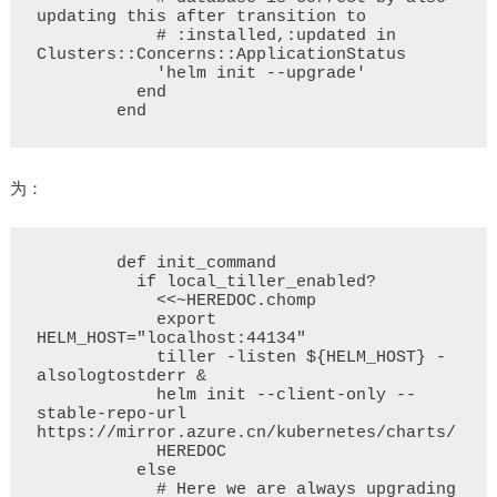
updating this after transition to

            # :installed,:updated in 
Clusters::Concerns::ApplicationStatus

            'helm init --upgrade'

          end

为：
        def init_command

          if local_tiller_enabled?

            <<~HEREDOC.chomp

            export 
HELM_HOST="localhost:44134"

            tiller -listen ${HELM_HOST} -
alsologtostderr &

            helm init --client-only --
stable-repo-url 
https://mirror.azure.cn/kubernetes/charts/

            HEREDOC

          else

            # Here we are always upgrading 