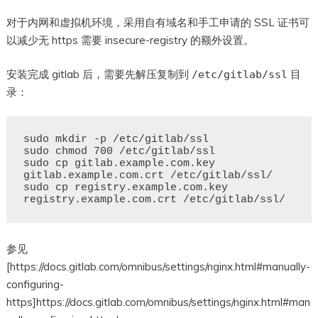
对于内网和虚拟机环境，采用自有域名和手工申请的 SSL 证书可
以减少无 https 需要 insecure-registry 的额外设置。
安装完成 gitlab 后，需要先解压复制到
目
/etc/gitlab/ssl
录：
sudo mkdir -p /etc/gitlab/ssl

sudo chmod 700 /etc/gitlab/ssl

sudo cp gitlab.example.com.key 
gitlab.example.com.crt /etc/gitlab/ssl/

sudo cp registry.example.com.key 
参见
[https://docs.gitlab.com/omnibus/settings/nginx.html#manually-
configuring-
https]https://docs.gitlab.com/omnibus/settings/nginx.html#man