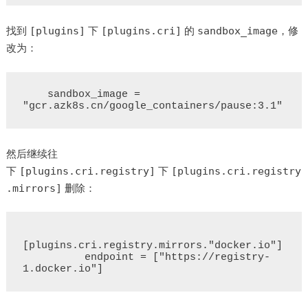
找到
下
的
，修
[plugins]
[plugins.cri]
sandbox_image
改为：
    sandbox_image = 
然后继续往
下
下
[plugins.cri.registry]
[plugins.cri.registry
删除：
.mirrors]
[plugins.cri.registry.mirrors."docker.io"]

          endpoint = ["https://registry-