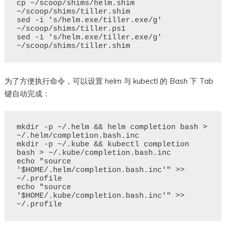
cp ~/scoop/shims/helm.shim 
~/scoop/shims/tiller.shim

sed -i 's/helm.exe/tiller.exe/g' 
~/scoop/shims/tiller.ps1

sed -i 's/helm.exe/tiller.exe/g' 
为了方便执行命令，可以设置 helm 与 kubectl 的 Bash 下 Tab
键自动完成：
mkdir -p ~/.helm && helm completion bash > 
~/.helm/completion.bash.inc

mkdir -p ~/.kube && kubectl completion 
bash > ~/.kube/completion.bash.inc

echo "source 
'$HOME/.helm/completion.bash.inc'" >> 
~/.profile

echo "source 
'$HOME/.kube/completion.bash.inc'" >> 