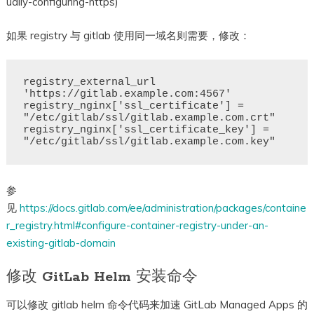
ually-configuring-https)
如果 registry 与 gitlab 使用同一域名则需要，修改：
registry_external_url 
'https://gitlab.example.com:4567'

registry_nginx['ssl_certificate'] = 
"/etc/gitlab/ssl/gitlab.example.com.crt"

registry_nginx['ssl_certificate_key'] = 
参
见
https://docs.gitlab.com/ee/administration/packages/containe
r_registry.html#configure-container-registry-under-an-
existing-gitlab-domain
修改 GitLab Helm 安装命令
可以修改 gitlab helm 命令代码来加速 GitLab Managed Apps 的