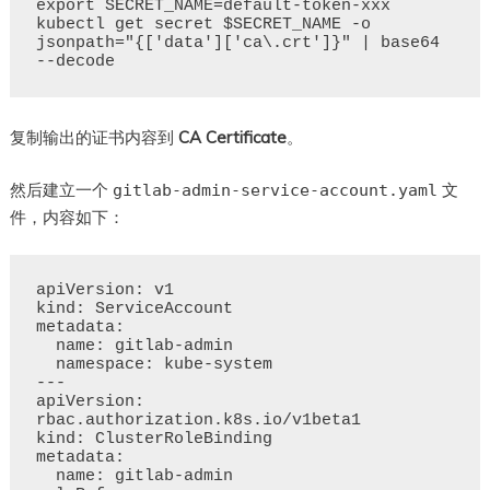
export SECRET_NAME=default-token-xxx

kubectl get secret $SECRET_NAME -o 
jsonpath="{['data']['ca\.crt']}" | base64 
复制输出的证书内容到
CA Certificate
。
然后建立一个
文
gitlab-admin-service-account.yaml
件，内容如下：
apiVersion: v1

kind: ServiceAccount

metadata:

  name: gitlab-admin

  namespace: kube-system

---

apiVersion: 
rbac.authorization.k8s.io/v1beta1

kind: ClusterRoleBinding

metadata:

  name: gitlab-admin
