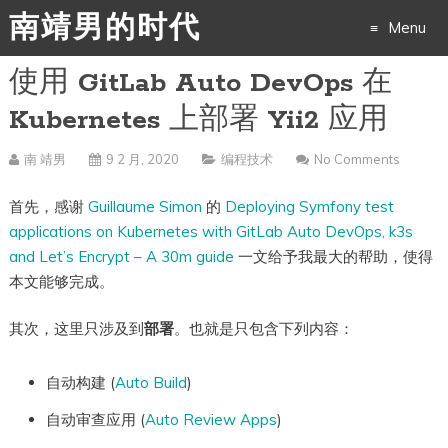
南靖男的时代
Menu
使用 GitLab Auto DevOps 在
Skip
Kubernetes 上部署 Yii2 应用
to
南 靖男
9 2 月, 2020
编程技术
No Comments
content
首先，感谢
Guillaume Simon
的
Deploying Symfony test
applications on Kubernetes with GitLab Auto DevOps, k3s
and Let’s Encrypt – A 30m guide
一文给予我最大的帮助，使得
本文能够完成。
其次，这里只涉及到
部署
。也就是只包含下列内容：
自动构建 (
Auto Build
)
自动审查应用 (
Auto Review Apps
)