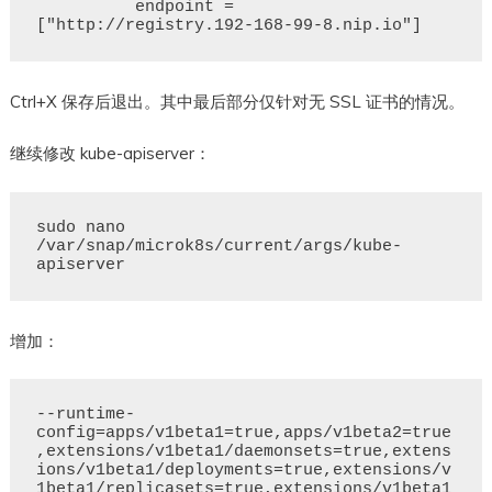
          endpoint = 
Ctrl+X 保存后退出。其中最后部分仅针对无 SSL 证书的情况。
继续修改 kube-apiserver：
sudo nano 
/var/snap/microk8s/current/args/kube-
增加：
--runtime-
config=apps/v1beta1=true,apps/v1beta2=true
,extensions/v1beta1/daemonsets=true,extens
ions/v1beta1/deployments=true,extensions/v
1beta1/replicasets=true,extensions/v1beta1