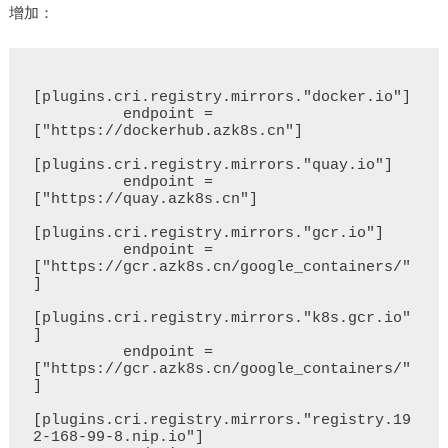
增加：
[plugins.cri.registry.mirrors."docker.io"]

          endpoint = 
["https://dockerhub.azk8s.cn"]

[plugins.cri.registry.mirrors."quay.io"]

          endpoint = 
["https://quay.azk8s.cn"]

[plugins.cri.registry.mirrors."gcr.io"]

          endpoint = 
["https://gcr.azk8s.cn/google_containers/"
]

[plugins.cri.registry.mirrors."k8s.gcr.io"
]

          endpoint = 
["https://gcr.azk8s.cn/google_containers/"
]

[plugins.cri.registry.mirrors."registry.19
2-168-99-8.nip.io"]
