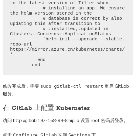
to the latest version of Tiller when

            # installing an app. We ensure 
the helm version stored in the

            # database is correct by also 
updating this after transition to

            # :installed,:updated in 
Clusters::Concerns::ApplicationStatus

            'helm init --upgrade --stable-
repo-url 
https://mirror.azure.cn/kubernetes/charts/
'

          end

修改完成后，需要
重启 GitLab
sudo gitlab-ctl restart
服务。
在 GitLab 上配置 Kubernetes
访问 http://gitlab.192-168-99-8.nip.io 设置 root 密码后登录。
点击
左侧
下
Configure GitLab
Settings