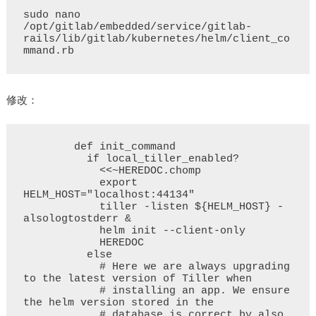
sudo nano 
/opt/gitlab/embedded/service/gitlab-
rails/lib/gitlab/kubernetes/helm/client_co
修改：
        def init_command

          if local_tiller_enabled?

            <<~HEREDOC.chomp

            export 
HELM_HOST="localhost:44134"

            tiller -listen ${HELM_HOST} -
alsologtostderr &

            helm init --client-only

            HEREDOC

          else

            # Here we are always upgrading 
to the latest version of Tiller when

            # installing an app. We ensure 
the helm version stored in the

            # database is correct by also 