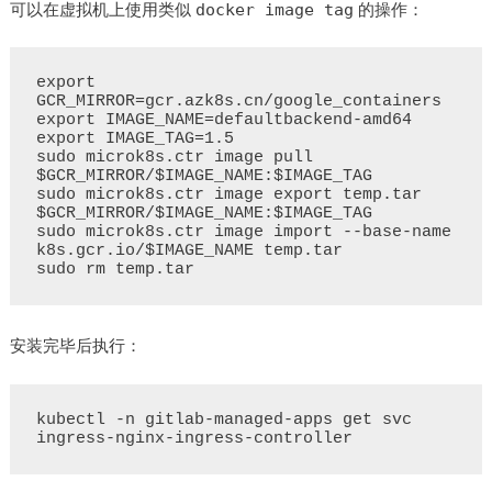
可以在虚拟机上使用类似
的操作：
docker image tag
export 
GCR_MIRROR=gcr.azk8s.cn/google_containers

export IMAGE_NAME=defaultbackend-amd64

export IMAGE_TAG=1.5

sudo microk8s.ctr image pull 
$GCR_MIRROR/$IMAGE_NAME:$IMAGE_TAG

sudo microk8s.ctr image export temp.tar 
$GCR_MIRROR/$IMAGE_NAME:$IMAGE_TAG

sudo microk8s.ctr image import --base-name 
k8s.gcr.io/$IMAGE_NAME temp.tar

安装完毕后执行：
kubectl -n gitlab-managed-apps get svc 