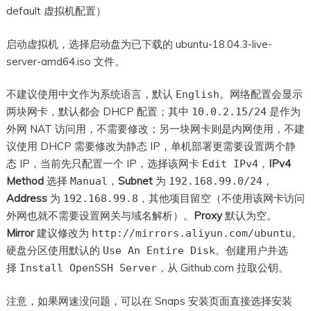
default 虚拟机配置）
启动虚拟机，选择启动盘为已下载的 ubuntu-18.04.3-live-
server-amd64.iso 文件。
不建议使用中文作为系统语言，默认
。网络配置会显示
English
两块网卡，默认都会 DHCP 配置；其中
是作为
10.0.2.15/24
外网 NAT 访问用，不需要修改；另一块网卡则是内网使用，不建
议使用 DHCP 需要修改为静态 IP，单机部署更需要设置两个静
态 IP，当前先只配置一个 IP，选择该网卡
，
IPv4
Edit IPv4
Method
选择
，
Subnet
为
，
Manual
192.168.99.0/24
Address
为
，其他项目留空（不使用该网卡访问
192.168.99.8
外网也就不需要设置网关与域名解析）。
Proxy
默认为空。
Mirror
建议修改为
。
http://mirrors.aliyun.com/ubuntu
硬盘分区使用默认的
。创建用户并选
Use An Entire Disk
择
，从 Github.com 拉取公钥。
Install OpenSSH Server
注意，如果网速没问题，可以在 Snaps 安装页面直接选择安装