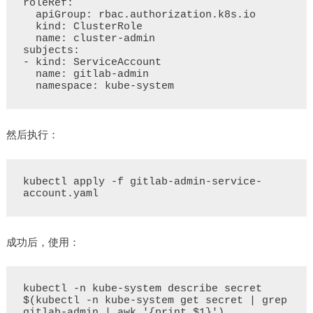
roleRef:

  apiGroup: rbac.authorization.k8s.io

  kind: ClusterRole

  name: cluster-admin

subjects:

- kind: ServiceAccount

  name: gitlab-admin

然后执行：
kubectl apply -f gitlab-admin-service-
成功后，使用：
kubectl -n kube-system describe secret 
$(kubectl -n kube-system get secret | grep 