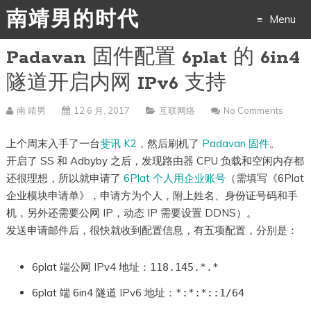
南靖男的时代
Menu
Padavan 固件配置 6plat 的 6in4
Skip
隧道开启内网 IPv6 支持
to
南 靖男
12 6 月, 2017
互联网络
No Comments
content
上个周末入手了一台
斐讯 K2
，然后刷机了
Padavan 固件
。
开启了 SS 和 Adbyby 之后，发现路由器 CPU 负载和空闲内存都
还很理想，所以就申请了
6Plat 个人用企业账号
（需填写《6Plat
企业模块申请单》，申请方为个人，附上姓名、身份证号码和手
机，另外还需要公网 IP，动态 IP 需要设置 DDNS）。
发送申请邮件后，很快就收到配置信息，有五项配置，分别是：
6plat 端公网 IPv4 地址：
118.145.*.*
6plat 端 6in4 隧道 IPv6 地址：
*:*:*::1/64