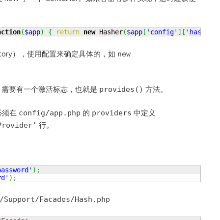
nction
(
$app
)
{
return
new
 Hasher
(
$app
[
'config'
]
[
'hash'
]
)
actory），使用配置来确定具体的，如
new
。需要有一个激活标志，也就是
方法。
provides()
必须在
的
中定义
config/app.php
providers
行。
Provider'
password'
)
;
rd'
)
;
/Support/Facades/Hash.php