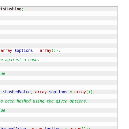
ctsHashing
;
array
$options
=
array
(
)
)
;
e against a hash.

ue

,
$hashedValue
,
array
$options
=
array
(
)
)
;
s been hashed using the given options.

ue

$hashedValue
,
array
$options
=
array
(
)
)
;