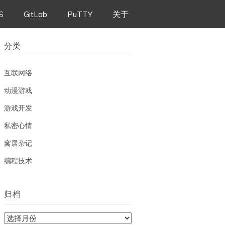
S
GitLab
PuTTY
关于
分类
互联网络
动漫游戏
游戏开发
私密心情
窝居杂记
编程技术
归档
归