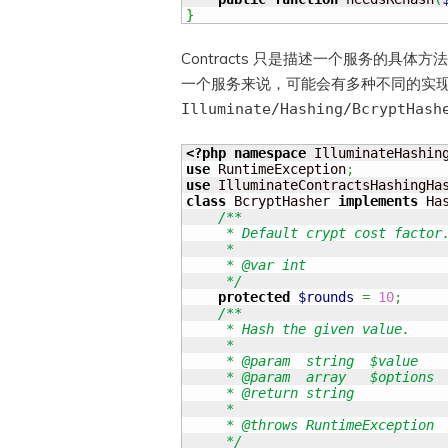
}
Contracts 只是描述一个服务的具体
一个服务来说，可能会有多种不同的实现。
Illuminate/Hashing/BcryptHash
<?php
namespace
 IlluminateHashin
use
 RuntimeException
;
use
 IlluminateContractsHashingHa
class
 BcryptHasher 
implements
 Ha
/**

     * Default crypt cost factor.
     *

     * @var int

     */
protected
$rounds
=
10
;
/**

     * Hash the given value.

     *

     * @param  string  $value

     * @param  array   $options

     * @return string

     *

     * @throws RuntimeException

     */