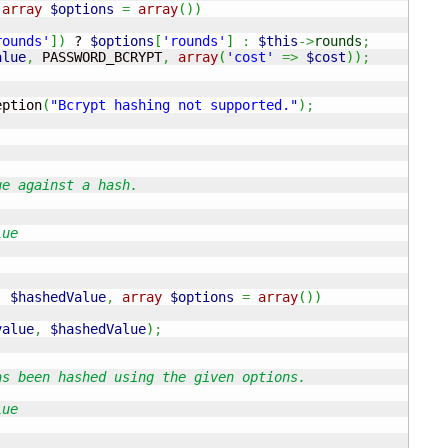
array
$options
=
array
(
)
)
rounds'
]
)
 ? 
$options
[
'rounds'
]
:
$this
->
rounds
;
alue
,
 PASSWORD_BCRYPT
,
array
(
'cost'
=>
$cost
)
)
;
eption
(
"Bcrypt hashing not supported."
)
;
e against a hash.

ue

,
$hashedValue
,
array
$options
=
array
(
)
)
value
,
$hashedValue
)
;
s been hashed using the given options.

ue
