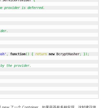
s
 ServiceProvider 
{
e provider is deferred.

der.

ash'
,
function
(
)
{
return
new
 BcryptHasher
;
}
)
;
by the provider.

是 new 了一个 Container。如果容器有多种实现，这时建议使