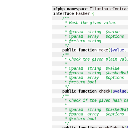
<?php
namespace
 IlluminateContra
interface
 Hasher 
{
/**

     * Hash the given value.

     *

     * @param  string  $value

     * @param  array   $options

     * @return string

     */
public
function
 make
(
$value
,
/**

     * Check the given plain valu
     *

     * @param  string  $value

     * @param  string  $hashedVal
     * @param  array   $options

     * @return bool

     */
public
function
 check
(
$value
/**

     * Check if the given hash ha
     *

     * @param  string  $hashedVal
     * @param  array   $options

     * @return bool

     */
public
function
 needsRehash
(