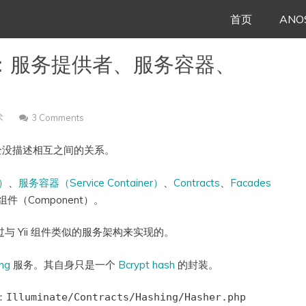
Skip
首页
ANO
to
统架构：服务提供者、服务容器、
content
术
3 Comments
全没描述相互之间的关系。
r）
、
服务容器（Service Container）
、
Contracts
、
Facades
件（Component）。
是通过与 Yii 组件类似的服务架构来实现的。
ing
服务。其自身只是一个
Bcrypt hash
的封装。
：
Illuminate/Contracts/Hashing/Hasher.php