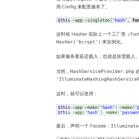
用 Config 来配置服务了。
$this
->
app
->
singleton
(
'hash'
,
fu
这时候 Hasher 实际上一个工厂类（F
来实例化。
Hasher('bcrypt')
如果服务要延迟载入，也就是按需载入
当然，
HashServiceProvider.php
'IlluminateHashingHashService
这时，就可以使用：
$this
->
app
->
make
(
'hash'
)
->
make
(
'
$this
->
app
[
'hash'
]
->
make
(
'passwo
最后，声明一个 Facade：
Illuminate