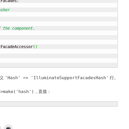
tFacades
;
sher

 the component.

tFacadeAccessor
(
)
义
行。
'Hash' => 'IlluminateSupportFacadesHash'
，直接：
->make('hash')