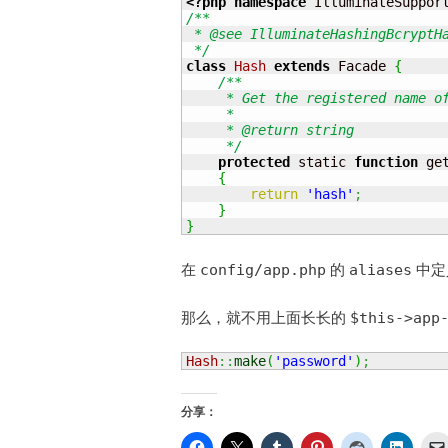
<?php
namespace
 IlluminateSuppor
/**

 * @see IlluminateHashingBcryptHa
 */
class
Hash
extends
 Facade 
{
/**

     * Get the registered name of
     *

     * @return string

     */
protected
 static 
function
 ge
{
return
'hash'
;
}
}
在
的
中定
config/app.php
aliases
那么，就不用上面长长的
$this->app
Hash
::
make
(
'password'
)
;
分享：