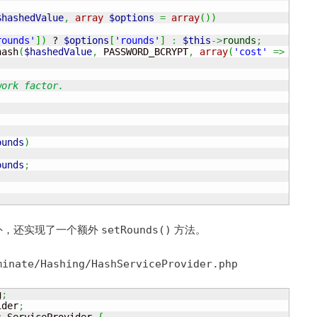
$hashedValue
,
array
$options
=
array
(
)
)
rounds'
]
)
 ? 
$options
[
'rounds'
]
:
$this
->
rounds
;
hash
(
$hashedValue
,
 PASSWORD_BCRYPT
,
array
(
'cost'
=>
$cos
ork factor.

ounds
)
ounds
;
方法外，还实现了一个额外
方法。
setRounds()
minate/Hashing/HashServiceProvider.php
g
;
ider
;