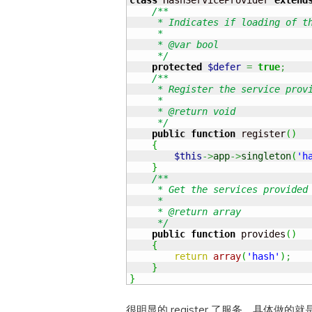
class
 HashServiceProvider 
extend
/**

     * Indicates if loading of th
     *

     * @var bool

     */
protected
$defer
=
true
;
/**

     * Register the service provi
     *

     * @return void

     */
public
function
 register
(
)
{
$this
->
app
->
singleton
(
'h
}
/**

     * Get the services provided 
     *

     * @return array

     */
public
function
 provides
(
)
{
return
array
(
'hash'
)
;
}
}
很明显的 register 了服务，具体做的就