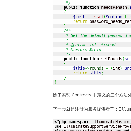
     */
public
function
 needsRehash
(
{
$cost
=
isset
(
$options
[
'
return
 password_needs_re
}
/**

     * Set the default password w
     *

     * @param  int  $rounds

     * @return $this

     */
public
function
 setRounds
(
$r
{
$this
->
rounds
=
(
int
)
$r
return
$this
;
}
}
除了实现 Contracts 中定义的三个
下一步就是注册为服务提供者了：
Illu
<?php
namespace
 IlluminateHashin
use
 IlluminateSupportServiceProv