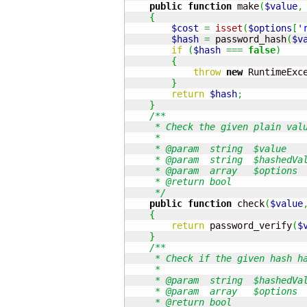
public
function
 make
(
$value
,
{
$cost
=
isset
(
$options
[
'
$hash
=
 password_hash
(
$v
if
(
$hash
===
false
)
{
throw
new
 RuntimeExc
}
return
$hash
;
}
/**

     * Check the given plain valu
     *

     * @param  string  $value

     * @param  string  $hashedVal
     * @param  array   $options

     * @return bool

     */
public
function
 check
(
$value
{
return
 password_verify
(
$
}
/**

     * Check if the given hash ha
     *

     * @param  string  $hashedVal
     * @param  array   $options

     * @return bool
