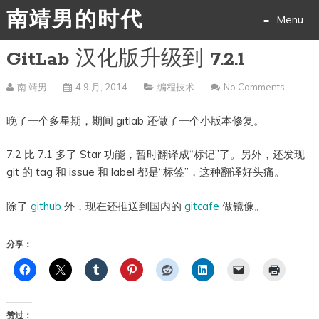
南靖男的时代
Menu
GitLab 汉化版升级到 7.2.1
Skip
to
南 靖男
4 9 月, 2014
编程技术
No Comments
content
晚了一个多星期，期间 gitlab 还做了一个小版本修复。
7.2 比 7.1 多了 Star 功能，暂时翻译成“标记”了。另外，还发现
git 的 tag 和 issue 和 label 都是“标签”，这种翻译好头痛。
除了
github
外，现在还推送到国内的
gitcafe
做镜像。
分享：
赞过：