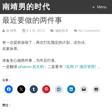
南靖男的时代
Menu
最近要做的两件事
Skip
to
南 靖男
4 1 月, 2013
编程技术
No Comments
content
有一次提前放假了，再次打乱预定的计划，没办法。
在家休养。
准备安心做两件事，为年后打算。
一是翻译
phalcon 的文档
；二是看书
《实用 IT 项目管理》
。
分享：
赞过：