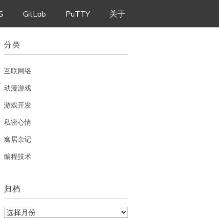
S
GitLab
PuTTY
关于
分类
互联网络
动漫游戏
游戏开发
私密心情
窝居杂记
编程技术
归档
归