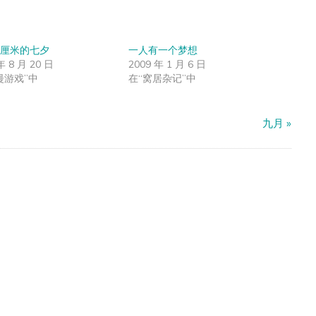
厘米的七夕
一人有一个梦想
年 8 月 20 日
2009 年 1 月 6 日
漫游戏”中
在“窝居杂记”中
九月
»