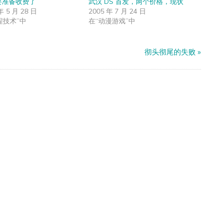
 要准备收费了
武汉 DS 首发，两个价格，现状
年 5 月 28 日
2005 年 7 月 24 日
程技术”中
在“动漫游戏”中
彻头彻尾的失败
»