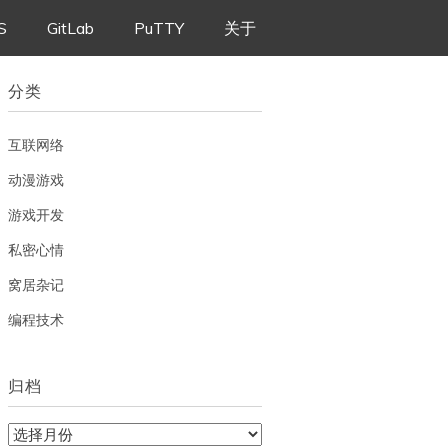
S
GitLab
PuTTY
关于
分类
互联网络
动漫游戏
游戏开发
私密心情
窝居杂记
编程技术
归档
归