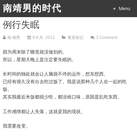
南靖男的时代
Menu
例行失眠
Skip
to
南 靖男
9 4 月, 2012
窝居杂记
1 Comment
content
因为周末除了睡觉就没做别的。
所以，星期天晚上是注定要失眠的。
长时间的独处就会让人脑袋不停的运作，想东想西。
已经有很久没有出去吃过饭了。我是说那种几个人在一起的吃
饭。
其实我最近米饭都很少吃，都没啥口味，原因是乱吃东西。
工作感情都让人失落，这就是我的现状。
我需要改变。