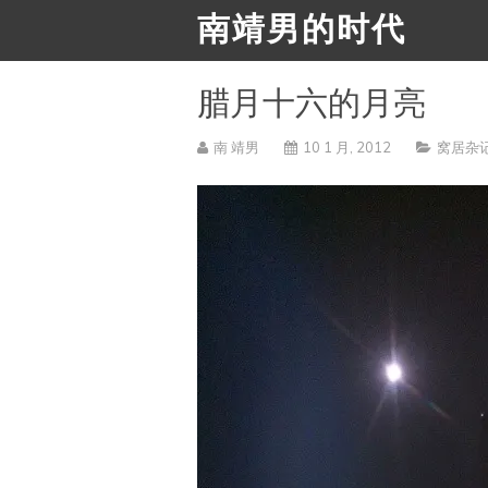
南靖男的时代
腊月十六的月亮
南 靖男
10 1 月, 2012
窝居杂