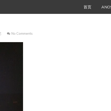
Skip
首页
ANO
to
content
记
No Comments