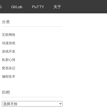
S
GitLab
PuTTY
关于
分类
互联网络
动漫游戏
游戏开发
私密心情
窝居杂记
编程技术
归档
归