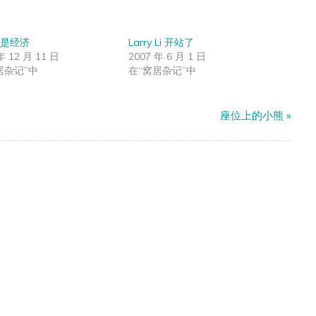
是经济
Larry Li 开站了
年 12 月 11 日
2007 年 6 月 1 日
居杂记”中
在“窝居杂记”中
座位上的小熊
»