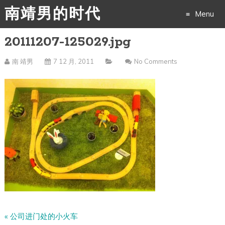
南靖男的时代
Menu
20111207-125029.jpg
Skip
to
南 靖男
7 12 月, 2011
No Comments
content
«
公司进门处的小火车