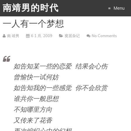
南靖男的时代
Menu
一人有一个梦想
Skip
to
南 靖男
6 1 月, 2009
窝居杂记
No Comments
content
如告知某一些的恋爱 结果会心伤
曾愉快一试何妨
如告知我的一些感觉 你不会欣赏
谁共你一般思想
不知哪里方向
又传来了花香
再次编织心中的幻想