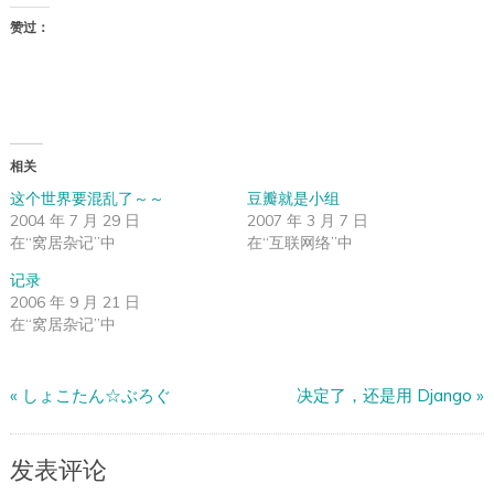
赞过：
相关
这个世界要混乱了～～
豆瓣就是小组
2004 年 7 月 29 日
2007 年 3 月 7 日
在“窝居杂记”中
在“互联网络”中
记录
2006 年 9 月 21 日
在“窝居杂记”中
«
しょこたん☆ぶろぐ
决定了，还是用 Django
»
发表评论