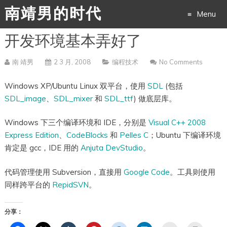
南靖男的时代
Menu
开发环境基本弄好了
Skip
to
南 靖男
2 3 月, 2008
编程技术
No Comments
content
Windows XP/Ubuntu Linux 双平台，使用
SDL
(包括
SDL_image
、
SDL_mixer
和
SDL_ttf
) 做底层库。
Windows 下三个编译环境和 IDE，分别是
Visual C++ 2008
Express Edition
、
CodeBlocks
和
Pelles C
；Ubuntu 下编译环境
肯定是 gcc，IDE 用的
Anjuta DevStudio
。
代码管理使用 Subversion，直接用
Google Code
。工具则使用
同样跨平台的
RepidSVN
。
分享：