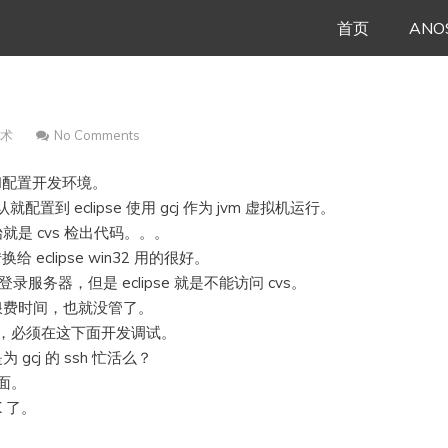
Skip
首页
ANO
to
content
技术
No Comments
se 和配置开发环境。
就配置到 eclipse 使用 gcj 作为 jvm 虚拟机运行。
是 cvs 检出代码。。。
换给 eclipse win32 用的很好。
钥登录服务器，但是 eclipse 就是不能访问 cvs。
浪费时间，也就没管了。
一样，必须在这下面开发调试。
cj 的 ssh 忙活么？
里面。
OK 了。