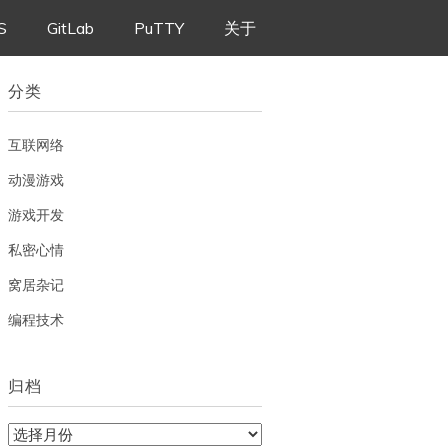
S
GitLab
PuTTY
关于
分类
互联网络
动漫游戏
游戏开发
私密心情
窝居杂记
编程技术
归档
归