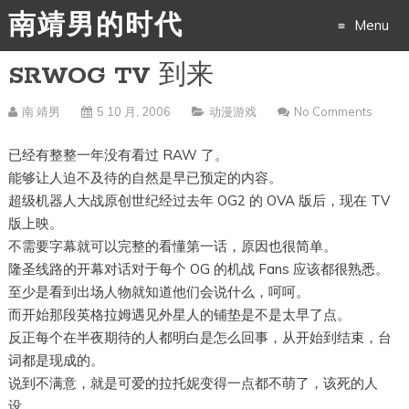
南靖男的时代
Menu
SRWOG TV 到来
Skip
to
南 靖男
5 10 月, 2006
动漫游戏
No Comments
content
已经有整整一年没有看过 RAW 了。
能够让人迫不及待的自然是早已预定的内容。
超级机器人大战原创世纪经过去年 OG2 的 OVA 版后，现在 TV
版上映。
不需要字幕就可以完整的看懂第一话，原因也很简单。
隆圣线路的开幕对话对于每个 OG 的机战 Fans 应该都很熟悉。
至少是看到出场人物就知道他们会说什么，呵呵。
而开始那段英格拉姆遇见外星人的铺垫是不是太早了点。
反正每个在半夜期待的人都明白是怎么回事，从开始到结束，台
词都是现成的。
说到不满意，就是可爱的拉托妮变得一点都不萌了，该死的人
设。