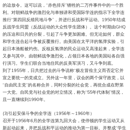
的迨放令。这可以说，“赤色排斥”牺牲的二万件事件中的一个胜
利。对朝鲜战争的激烈化与单独讲和受国际学连的指示下全学连
推行“第四回反殖民地斗争”，并进行反战和平运动。1950年结成
反战学生同盟（反战运动的大众性学生团体）。这个时期由GHQ
的压迫和日共的分裂，引起了斗争更加困难。但无论如何，群众
和学生连合起斗争被反覆推行。由美国在太平洋的氢弹实验，引
起日本渔船被灼伤。反核反氢弹的民众运动又高涨起来，全学连
又参与其中。由朝鲜战争激烈化，占领日本各地的美国站各自强
行演习。学生们联合当地住民的反美军演习，又斗争到底。
到了1955年，日共把过去的斗争说称“极左冒俭主义而否定它并
宣之要统一的党成立。另外这一年里，议会的两个保守政党，以
“自由民主党”的名称合并，同时分裂的社会党，再统合成在野第
一大党。自民党与社会党的对立情况，称为“55年代体制”情况，
且一直继续到1990年。
(3)引起安保斗争的全学连（1956年～1960年）
召开于1956年6月的全学连第九回大会，使停顿的学生运动又从
新起动起来，并把反战和平运动的推动为第一目标。并整成“学生