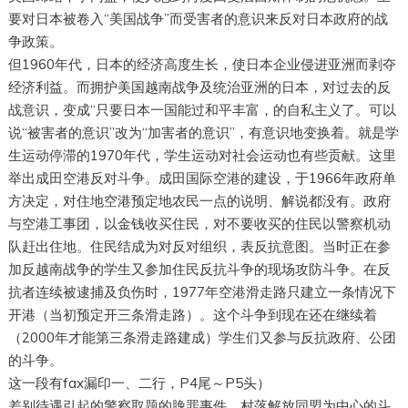
要对日本被卷入“美国战争”而受害者的意识来反对日本政府的战
争政策。
但1960年代，日本的经济高度生长，使日本企业侵进亚洲而剥夺
经济利益。而拥护美国越南战争及统治亚洲的日本，对过去的反
战意识，变成“只要日本一国能过和平丰富，的自私主义了。可以
说“被害者的意识”改为“加害者的意识”，有意识地变换着。就是学
生运动停滞的1970年代，学生运动对社会运动也有些贡献。这里
举出成田空港反对斗争。成田国际空港的建设，于1966年政府单
方决定，对住地空港预定地农民一点的说明、解说都没有。政府
与空港工事团，以金钱收买住民，对不要收买的住民以警察机动
队赶出住地。住民结成为对反对组织，表反抗意图。当时正在参
加反越南战争的学生又参加住民反抗斗争的现场攻防斗争。在反
抗者连续被逮捕及负伤时，1977年空港滑走路只建立一条情况下
开港（当初预定开三条滑走路）。这个斗争到现在还在继续着
（2000年才能第三条滑走路建成）学生们又参与反抗政府、公团
的斗争。
这一段有fax漏印一、二行，P4尾～P5头）
差别待遇引起的警察取题的脕罪事件，村落解放同盟为中心的斗