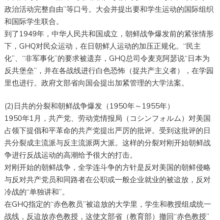
政治活动完整自由”等口号。大会并提出要和学生运动的国际组织
和国际学生联合。
到了1949年，中华人民共和国成立，朝鲜战争爆发前的紧张情形
下，GHQ对民众运动，在日朝鲜人运动的加压正规化。“民主
化”、“非军事化”的要求被遗弃，GHQ总司令麦克阿瑟说“日本为
反共堡垒”，并在各战线进行白色恐怖（捉共产主义者），在学园
里也进行。政府文部省向国会提出加紧管理的大学法案。
(2)日共的分裂和朝鲜战争爆发（1950年～1955年）
1950年1月，共产党、劳动党情报局（コシンフォルム）对美国
占领下提倡和平革命的共产党提出严厉的批评。受到这批评的日
共分裂成主流派与反主流派两大派。这样的分裂对刚开始朝鲜战
争进行反战运动的高潮给予很大的打击。
对刚开始的朝鲜战争，全学连斗争的方针是反对美国的朝鲜侵略
与反对共产党员和同路者在公职或一般企业就业的被迨放，反对
冷战的“单独讲和”。
在GHQ指定的“赤色教员”被迨放的大学里，学生和教授组成统一
战线，反迨放赤色教授，这使文部省（教育部）撤回“赤色教授”