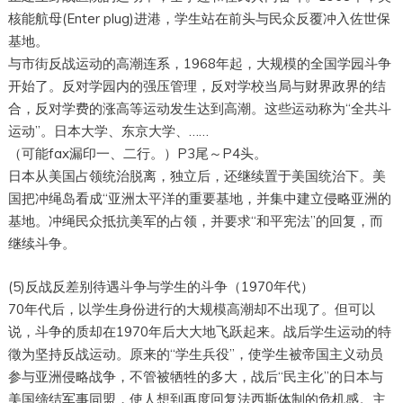
核能航母(Enter plug)进港，学生站在前头与民众反覆冲入佐世保
基地。
与市街反战运动的高潮连系，1968年起，大规模的全国学园斗争
开始了。反对学园内的强压管理，反对学校当局与财界政界的结
合，反对学费的涨高等运动发生达到高潮。这些运动称为“全共斗
运动”。日本大学、东京大学、……
（可能fax漏印一、二行。）P3尾～P4头。
日本从美国占领统治脱离，独立后，还继续置于美国统治下。美
国把冲绳岛看成“亚洲太平洋的重要基地，并集中建立侵略亚洲的
基地。冲绳民众抵抗美军的占领，并要求“和平宪法”的回复，而
继续斗争。
(5)反战反差别待遇斗争与学生的斗争（1970年代）
70年代后，以学生身份进行的大规模高潮却不出现了。但可以
说，斗争的质却在1970年后大大地飞跃起来。战后学生运动的特
徵为坚持反战运动。原来的“学生兵役”，使学生被帝国主义动员
参与亚洲侵略战争，不管被牺牲的多大，战后“民主化”的日本与
美国缔结军事同盟，使人想到再度回复法西斯体制的危机感。主