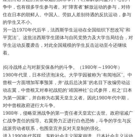
争中，也有很多学生参与者。对“障害者”解放运动的参与，对待
住在日本的朝鲜人、中国人、劳奴人差别待遇的反抗运动，参与
的学生又不小。
另一边1970年代后半，法西斯学生运动在全国组织下想改写“和
平宽法”。这批法西斯学生团体与自民党势力及大学当局结合，对
学生运动反覆袭击，对此全国规模的学生反击运动至今还继续
着。
(6)冷战终止与对新安保条约的斗争。（1980年～1990年）
1980年代里，日本经济泡沫化。大学学园被称为“有闻地区”。中
曾根一方面增加军事预算，并“战后总决算”的名目下改编劳动运
动左翼，中曾根又对奉祀战犯的“靖国神社”公式参拜，枉之“日本
为第一国家”，并自称为右翼天皇主义者。因此1980年代中期，
对中曾根政府进行大斗争。
1988年，侵略亚洲战争的第一责任者天皇宏仁去世。政府缩减广
仁战争责任的报导。右翼势力正进行白色恐怖，斗争的学生与反
战派劳动者联系，包围皇宫并反对天皇制的强化。
进入1990年代苏联、东欧社会主义国家崩溃，日本社会主义运动