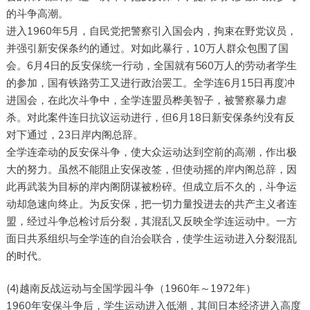
的斗争高潮。
进入1960年5月，自民党把警察引入国会内，拘束在野党议员，
并强引新安保条约的通过。对如此暴行，10万人群众包围了国
会。6月4日的反安保统一行动，全国就有560万人的劳动者学生
的参加，国有铁路劳工又进行政治罢工。全学连6月15日再度冲
进国会，在此次斗争中，全学连盟员桦美智子，被警察暴力虐
杀。对此案件连日抗议运动进行，但6月18日新安保条约没有反
对下通过，23日岸内阁总辞。
全学连牵动的反安保斗争，使大众运动达到空前的高潮，作出极
大的努力。虽然不能阻止安保改签，但使动摇的岸内阁总辞，因
此再武装为目标的岸内阁阴谋被粉碎。但成立后不久的，斗争运
动却急速向终止。为反安保，把一切力量投进去的共产主义者连
盟，经过斗争总检讨后分裂，其混乱又反映全学连运动中。一方
面日共系组织与全学连的自治会联合，使学生运动进入分裂混乱
的时代。
(4)越南反战运动与全国学园斗争（1960年～1972年）
1960年安保斗争后，学生运动进入低潮，其间日本经济进入高度