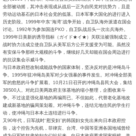
全部被动摇，其冲击表现成从战后一正为自民党对抗势力，且是
劳动运动基石的日本社会党的低落。日本军事大国化的进行进入
历史阶段。1999年中东“海湾”战争开始，自卫队海外派遣在国会
讨论。1992年为参加国连PKO，自卫队战后头一次出兵海外。
1999年日美新的诱导指标（ガイド★イ★）关联法被强制成立，
战时协力法成立使自卫队从美军后方公开支援变为可能。虽然没
有安保斗争那样大规模的斗争，继续好几天却能在国会周边进行
的抗议集会示威斗争。
与日本政府想改制成能战争的国家体制，坚决反对的是冲绳岛斗
争。1995年驻冲绳岛美军对少女强暴的事件发生。对冲绳全部美
军的愈怒的斗争扩展着。10月21日召开的冲绳岛县民大会，集结
38500人。对此日美两政府主张基地的缩小整理，企图收束斗
争。不过这是强化基地的再编而已。不但如此，代替老化基地改
建成新基地的骗局策划着。对冲绳斗争，连结元地住民的学生行
动，使冲绳与日本本土连结进行斗争。
又90年代，日军战时“慰安妇”的韩国妇女先出来向日本政府控
告，这个控告为先机，菲律宾、台湾、中国等亚洲各国地域曾经
成为日军性奴隶的妇女们站起来，向日本政府要求国家赔赎，并