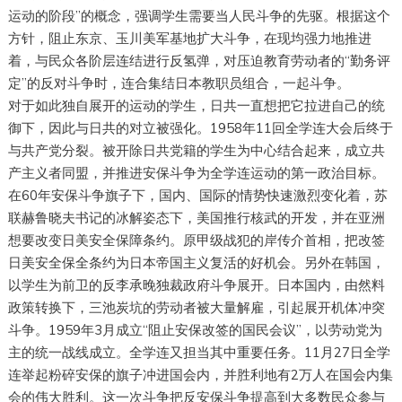
运动的阶段”的概念，强调学生需要当人民斗争的先驱。根据这个
方针，阻止东京、玉川美军基地扩大斗争，在现均强力地推进
着，与民众各阶层连结进行反氢弹，对压迫教育劳动者的“勤务评
定”的反对斗争时，连合集结日本教职员组合，一起斗争。
对于如此独自展开的运动的学生，日共一直想把它拉进自己的统
御下，因此与日共的对立被强化。1958年11回全学连大会后终于
与共产党分裂。被开除日共党籍的学生为中心结合起来，成立共
产主义者同盟，并推进安保斗争为全学连运动的第一政治目标。
在60年安保斗争旗子下，国内、国际的情势快速激烈变化着，苏
联赫鲁晓夫书记的冰解姿态下，美国推行核武的开发，并在亚洲
想要改变日美安全保障条约。原甲级战犯的岸传介首相，把改签
日美安全保全条约为日本帝国主义复活的好机会。另外在韩国，
以学生为前卫的反李承晚独裁政府斗争展开。日本国内，由然料
政策转换下，三池炭坑的劳动者被大量解雇，引起展开机体冲突
斗争。1959年3月成立“阻止安保改签的国民会议”，以劳动党为
主的统一战线成立。全学连又担当其中重要任务。11月27日全学
连举起粉碎安保的旗子冲进国会内，并胜利地有2万人在国会内集
会的伟大胜利。这一次斗争把反安保斗争提高到大多数民众参与