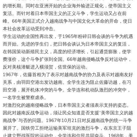
的增长期。同时在亚洲开始的企业海外输进正规化，使帝国主义
复活。而针对着日本帝国主义的正义斗争，学生运动又占在前
峰。66年美国正式介入越南战争与中国文化大革命的开命，使日
本社会改革运动受到冲击。
学生运动的全国性再出发，于1965年粉碎日韩会谈的斗争为机遇
而开始。先进的学生们，把日韩会谈认为日本帝国主义的复活，
在韩国策动新殖民主义，高度的经济增长，引起通货膨胀，使学
费涨价，这个斗争扩张到全国。66年越南侵略战争反对运动中，
反对美核潜艇进入横须贺，佐世保的运动。
1967年，佐藤首相为了表示对越南战争的协力及表示对越南友好
关系，由羽田空港出发访越南。全学生连为阻止佐藤访越，在习
田空港，展开机体冲突的斗争。全学连和机动队激烈的冲突中，
一名学生被警察虐杀。
对激烈化的越南侵略战争，日本帝国主义者须表示支持的姿态。
因此对越南反战争运动，须让民众知道是否支援“美帝国主义的越
南战争”与否的问题。1967年10月21日对反越南战争的统一斗争
展开了。国铁劳工拒绝运输美军坦克的激烈斗争，在东京王子阻
止建立野战医院的运动中，全学连和住民共同奋斗。1968年，美