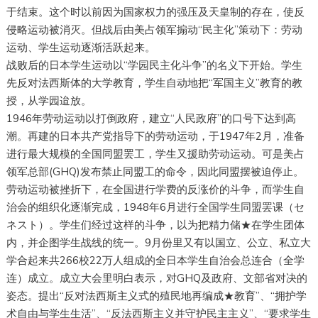
于结束。这个时以前因为国家权力的强压及天皇制的存在，使反
侵略运动被消灭。但战后由美占领军搧动“民主化”策动下：劳动
运动、学生运动逐渐活跃起来。
战败后的日本学生运动以“学园民主化斗争”的名义下开始。学生
先反对法西斯体的大学教育，学生自动地把“军国主义”教育的教
授，从学园迨放。
1946年劳动运动以打倒政府，建立“人民政府”的口号下达到高
潮。再建的日本共产党指导下的劳动运动，于1947年2月，准备
进行最大规模的全国同盟罢工，学生又援助劳动运动。可是美占
领军总部(GHQ)发布禁止同盟工的命令，因此同盟摆被迫停止。
劳动运动被挫折下，在全国进行学费的反涨价的斗争，而学生自
治会的组织化逐渐完成，1948年6月进行全国学生同盟罢课（セ
ネスト）。学生们经过这样的斗争，以为把精力储★在学生团体
内，并企图学生战线的统一。9月份里又有以国立、公立、私立大
学合起来共266校22万人组成的全日本学生自治会总连合（全学
连）成立。成立大会里明白表示，对GHQ及政府、文部省对决的
姿态。提出“反对法西斯主义式的殖民地再编成★教育”、“拥护学
术自由与学生生活”、“反法西斯主义并守护民主主义”、“要求学生