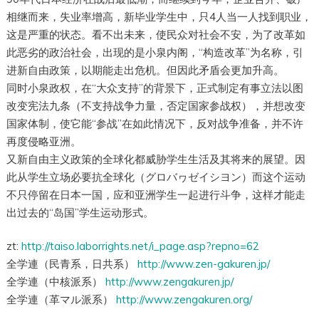
相继而来，失业率增高，新毕业学生中，只4人当一人找到职业，
这是严重的状态。看不出未来，使民众对社会不安，为了改革如
此恶劣的政治社会，出现的是小泉内阁，“构造改革”为名称，引
进新自由政策，以期能走出危机。但因此矛盾会更加升高。
同时小泉政权，在“大众支持”的背景下，正式制定有事立法以图
改变宪法九条（不支持战争力量，否定国家参战权），并想改变
国家体制，使它能“参战”在如此情况下，反对战争准备，并不许
再度侵略亚洲。
又新自由主义政策的全球化都威胁学生生活及其将来的展望。因
此从学生立场必要抗全球化（グロバヮゼイシヨン）而这个运动
不只停留在日本一国，应和亚洲学生一起进行斗争，这样才能走
出过去的“岛国”学生运动形式。
zt:
http://taiso.laborrights.net/i_page.asp?repno=62
全学連（民青系，日共系）
http://www.zen-gakuren.jp/
全学連（中核派系）
http://www.zengakuren.jp/
全学連（革マル派系）
http://www.zengakuren.org/