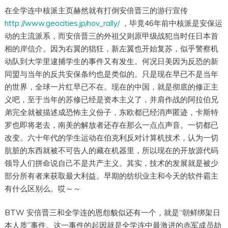
在全学连中核派主页赫然就有打倒安倍晋三的游行宣传
http://www.geocities.jp/nov_rally/
，毕竟46年前中核派是安保运
动的主流派系，而安倍晋三的外祖父则原甲级战犯当时任日本首
相的岸信介。因为右翼的猖狂，新左翼也开始复苏，似乎警察机
动队到大学里逮捕学生的事件又有发生。何况日美因为反恐的新
同盟与当年的反共安保条约也是类似的。只是现在早已不是当年
的世界，全球一片红早已不在。现在的中国，就是彻底的修正主
义吧，至于当年的苏修已经是资本主义了，并肩作战的阿拉伯兄
弟完全就被描述成恐怖主义份子，东欧都已经消声匿迹，卡斯特
罗也即将老去，南美的解放者还存在那么一点点声音。一切都已
改变。六十年代的学生运动在伯克利反对计算机技术，认为一切
肮脏的东西就被不可告人的藏在机器里，所以现在的开放源代码
领导人们拼命说自己不是共产主义。其实，技术的发展就是被少
部分所有者来获取最大利益。早期的纺织业主和今天的软件霸主
有什么区别么。哎～～
BTW 安倍晋三和全学连的恩怨貌似还有一个，就是“朝鲜绑架日
本人质”事件。这一事件的起因就是全学连中最激进的赤军成员劫