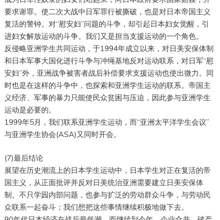
要求谢罪。使二次大战中日军罪行被撕破，也是对日本帝国主义
复活的警钟。对“慰安妇”问题的斗争，却引起日本妇女觉醒，引
进妇女解放运动的斗争。我们又是担当支援运动的一个角色。
反侵略亚洲学生共同运动，于1994年成立以来，对日美安保体制
和日本军事大国化进行斗争与冲绳基地反对运动联系，对日军“慰
安妇”外，亚洲战争被害者战后补偿要求支援运动也使出微力。同
时也是在这样的斗争中，也探索和亚洲学生运动的联系。帝国主
义经济、军事的暴力只能使民众贫困与压迫，因此参与亚洲学生
运动是必要的。
1999年5月，我们联系亚洲学生运动，而“亚洲太平洋学生会议”
与亚洲学生协会(ASA)又同时开会。
(7)最后结论
展望在历史潮流上的日本学生运动中，日本学生对正在复活的帝
国主义，从正面批评并反对日美统治亚洲需要建立日美安保体
制。不只学园内部问题，也参与扩泛的劳动群众斗争，与劳动民
众联系一起奋斗；我们想把这些事情继续积极地做下去。
90年代日本经济在战后最低潮，而继续到今年，企业合并、破产