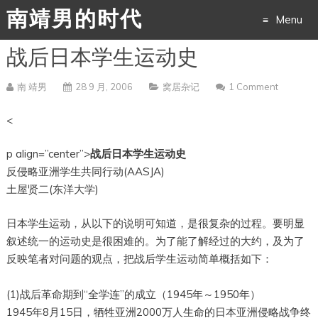
南靖男的时代
Menu
战后日本学生运动史
Skip
to
南 靖男
28 9 月, 2006
窝居杂记
1 Comment
content
<
p align=”center”>
战后日本学生运动史
反侵略亚洲学生共同行动(AASJA)
土屋贤二(东洋大学)
日本学生运动，从以下的说明可知道，是很复杂的过程。要明显
叙述统一的运动史是很困难的。为了能了解经过的大约，及为了
反映笔者对问题的观点，把战后学生运动简单概括如下：
(1)战后革命期到“全学连”的成立（1945年～1950年）
1945年8月15日，牺牲亚洲2000万人生命的日本亚洲侵略战争终