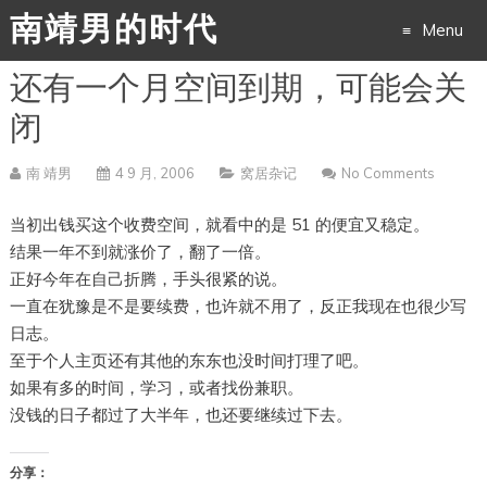
南靖男的时代
Menu
还有一个月空间到期，可能会关
Skip
闭
to
南 靖男
4 9 月, 2006
窝居杂记
No Comments
content
当初出钱买这个收费空间，就看中的是 51 的便宜又稳定。
结果一年不到就涨价了，翻了一倍。
正好今年在自己折腾，手头很紧的说。
一直在犹豫是不是要续费，也许就不用了，反正我现在也很少写
日志。
至于个人主页还有其他的东东也没时间打理了吧。
如果有多的时间，学习，或者找份兼职。
没钱的日子都过了大半年，也还要继续过下去。
分享：