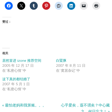
赞过：
相关
居然冒进 izone 推荐空间
白鱀豚
2005 年 12 月 17 日
2007 年 8 月 11 日
在“私密心情”中
在“窝居杂记”中
这下真的都结婚了
2007 年 5 月 1 日
在“私密心情”中
«
最怕老妈和我算账。。。
心乎爱矣，遐不谓矣？中心藏
之，何日忘之！
»