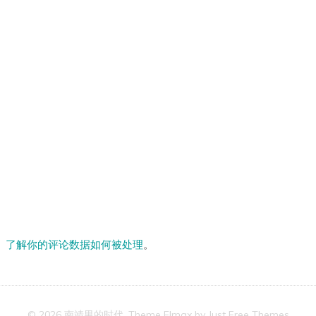
。
了解你的评论数据如何被处理
。
© 2026 南靖男的时代. Theme Elmax by
Just Free Themes