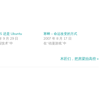
S 还是 Ubuntu
寒蝉 – 命运改变的方式
年 9 月 29 日
2007 年 8 月 17 日
程技术”中
在“动漫游戏”中
木匠们，把房梁抬高些
»