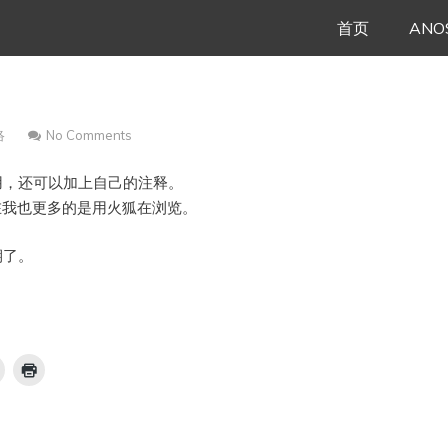
Skip
首页
ANO
to
content
络
No Comments
用，还可以加上自己的注释。
，而现在我也更多的是用火狐在浏览。
期了。