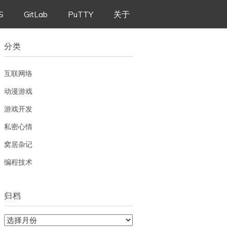
S
GitLab
PuTTY
关于
分类
互联网络
动漫游戏
游戏开发
私密心情
窝居杂记
编程技术
归档
归