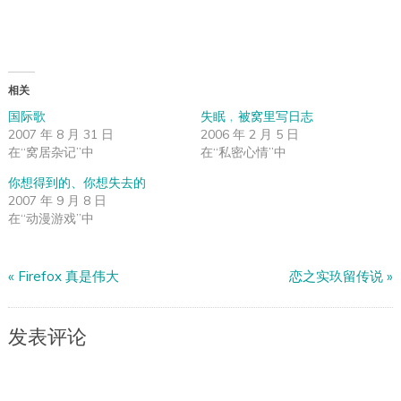
相关
国际歌
失眠﹐被窝里写日志
2007 年 8 月 31 日
2006 年 2 月 5 日
在“窝居杂记”中
在“私密心情”中
你想得到的、你想失去的
2007 年 9 月 8 日
在“动漫游戏”中
«
Firefox 真是伟大
恋之实玖留传说
»
发表评论