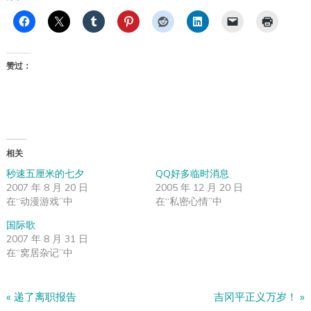
赞过：
相关
秒速五厘米的七夕
QQ好多临时消息
2007 年 8 月 20 日
2005 年 12 月 20 日
在“动漫游戏”中
在“私密心情”中
国际歌
2007 年 8 月 31 日
在“窝居杂记”中
«
递了离职报告
吉冈平正义万岁！
»