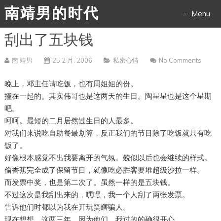
南靖男的时代
Menu
刮出了五块钱
Skip
to
南 靖男
25 2 月, 2006
私密心情
No Comments
content
晚上，邓主任请吃饭，也有周姐姐的份。
撞在一起的。其实伟哥也是这两天的生日。陶星星也是这个星期
吧。
呵呵。最短的二月居然过生日的人最多。
对我们来说吃自助餐最划算，反正我们的节目除了吃饭就只有吃
饭了。
好像根本感觉不出我要离开的气氛。貌似以后也会继续的样式。
偷香蕉完全成了保留节目，就像吃必胜客要堆超级沙拉一样。
而发票中奖，也是第二次了。虽然一样的是五块钱。
不过这次是我刮出来的，嘿嘿，我一个人刮了两张发票。
告诉他们时都以为我在开玩笑瞎骗人。
现在想想，这两三年，因为他们，我过的的确很开心。