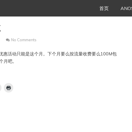
Skip
首页
ANO
to
志
content
No Comments
优惠活动只能是这个月。下个月要么按流量收费要么100M包
一个月吧。