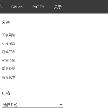
S
GitLab
PuTTY
关于
分类
互联网络
动漫游戏
游戏开发
私密心情
窝居杂记
编程技术
归档
归