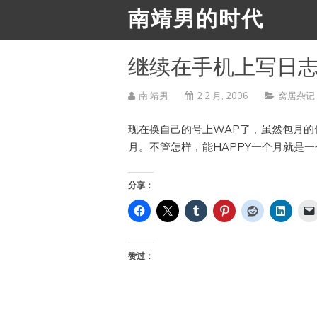
南靖男的时代
继续在手机上写日
南 靖男
2 2 月, 2006
窝居杂记
现在换自己的号上WAP了﹐虽然包月的
月。不管怎样﹐能HAPPY一个月就是
分享：
赞过：