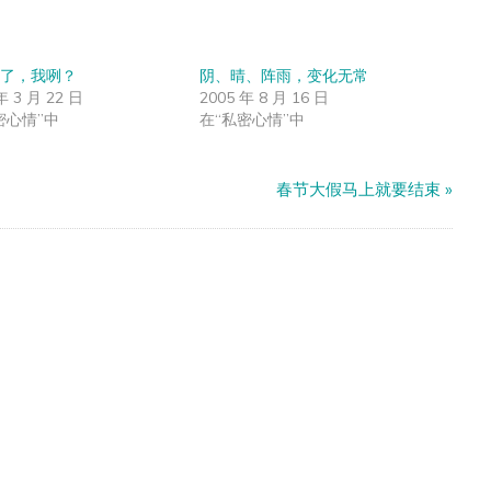
了，我咧？
阴、晴、阵雨，变化无常
年 3 月 22 日
2005 年 8 月 16 日
密心情”中
在“私密心情”中
春节大假马上就要结束
»