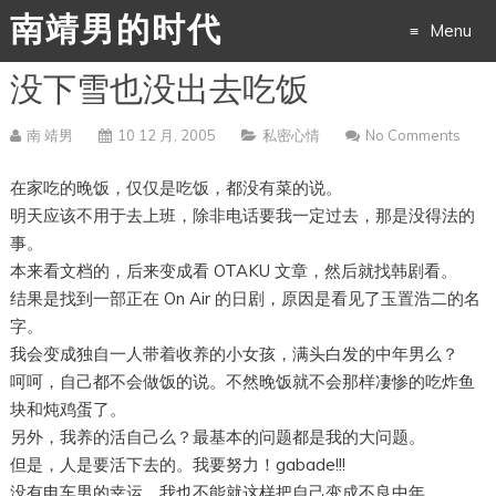
南靖男的时代
Menu
没下雪也没出去吃饭
Skip
to
南 靖男
10 12 月, 2005
私密心情
No Comments
content
在家吃的晚饭，仅仅是吃饭，都没有菜的说。
明天应该不用于去上班，除非电话要我一定过去，那是没得法的
事。
本来看文档的，后来变成看 OTAKU 文章，然后就找韩剧看。
结果是找到一部正在 On Air 的日剧，原因是看见了玉置浩二的名
字。
我会变成独自一人带着收养的小女孩，满头白发的中年男么？
呵呵，自己都不会做饭的说。不然晚饭就不会那样凄惨的吃炸鱼
块和炖鸡蛋了。
另外，我养的活自己么？最基本的问题都是我的大问题。
但是，人是要活下去的。我要努力！gabade!!!
没有电车男的幸运，我也不能就这样把自己变成不良中年。