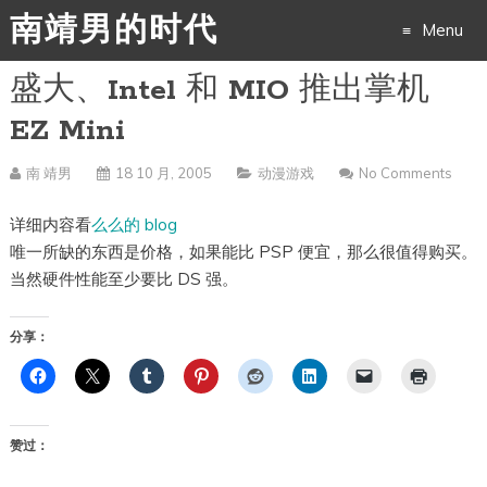
南靖男的时代
Menu
盛大、Intel 和 MIO 推出掌机
Skip
EZ Mini
to
南 靖男
18 10 月, 2005
动漫游戏
No Comments
content
详细内容看
么么的 blog
唯一所缺的东西是价格，如果能比 PSP 便宜，那么很值得购买。
当然硬件性能至少要比 DS 强。
分享：
赞过：