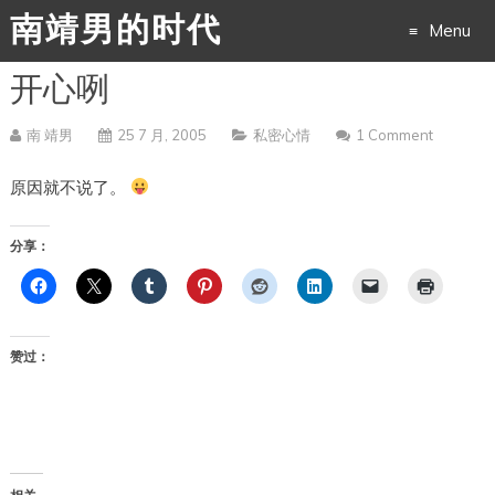
南靖男的时代
Menu
开心咧
Skip
to
南 靖男
25 7 月, 2005
私密心情
1 Comment
content
原因就不说了。
分享：
赞过：