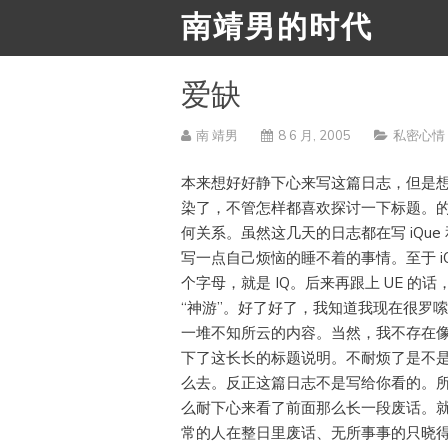
南靖男的时代
爱缺
南 靖男
8 6 月, 2005
私密心情
本来想好好静下心来写这篇日志，但是想
染了，不管怎样都喜欢探讨一下标题。的确
何关系。虽然这几天的日志都在写 iQu
写一点自己烦恼的睡不着的事情。至于 iQ
个字母，就是 IQ。后来再跟上 UE 的话
“神游”。好了好了，我知道我现在很罗
一堆不知所云的内容。当然，我不存在
下了这长长的标题说明。不耐烦了是不
么去。反正这篇日志不是写给你看的。
么耐下心来看了前面那么长一段废话。
常的人在整日里废话、无所事事的只晓