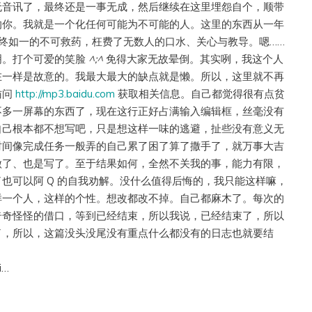
无音讯了，最终还是一事无成，然后继续在这里埋怨自个，顺带
的你。我就是一个化任何可能为不可能的人。这里的东西从一年
终如一的不可救药，枉费了无数人的口水、关心与教导。嗯……
明。打个可爱的笑脸
^;^
免得大家无故晕倒。其实咧，我这个人
在一样是故意的。我最大最大的缺点就是懒。所以，这里就不再
访问
http://mp3.baidu.com
获取相关信息。自己都觉得很有点贫
不多一屏幕的东西了，现在这行正好占满输入编辑框，丝毫没有
自己根本都不想写吧，只是想这样一味的逃避，扯些没有意义无
时间像完成任务一般弄的自己累了困了算了撒手了，就万事大吉
做了、也是写了。至于结果如何，全然不关我的事，能力有限，
也可以阿 Q 的自我劝解。没什么值得后悔的，我只能这样嘛，
样一个人，这样的个性。想改都改不掉。自己都麻木了。每次的
奇奇怪怪的借口，等到已经结束，所以我说，已经结束了，所以
了，所以，这篇没头没尾没有重点什么都没有的日志也就要结
i…