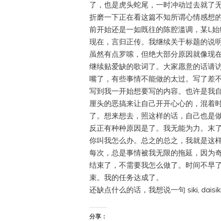
了，也是虎头蛇尾，一时冲动过去就了
折磨一下正在看这篇不知所谓心情感想
前开始还是一如既往的陈腔滥调，某L始
现在，言归正传。我继续关于标题的说
虽然有点罗嗦，但绝大部分原因就像现
继续贴爱缺的歌词了。大家愿意的话请
嘴了，有些事情不能做的太过。写了差
写到我一开始想要写的内容。也许是我
厘头的恶搞来让自己开开心心的，混着
了。想来想去，照这样的话，自己也是
反正有种种原因是了。我无能为力。末了
你叫我怎么办。总之的总之，我就是这
每次，总是事情被我无限的拖延，因为
结束了，不需要我怎么做了。时间不早
束。我的任务达成了。
还缺点什么的话，我想说一句 siki, daisik
分享：