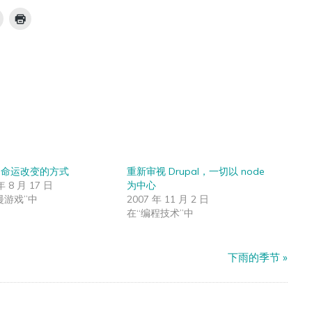
– 命运改变的方式
重新审视 Drupal，一切以 node
年 8 月 17 日
为中心
漫游戏”中
2007 年 11 月 2 日
在“编程技术”中
下雨的季节
»