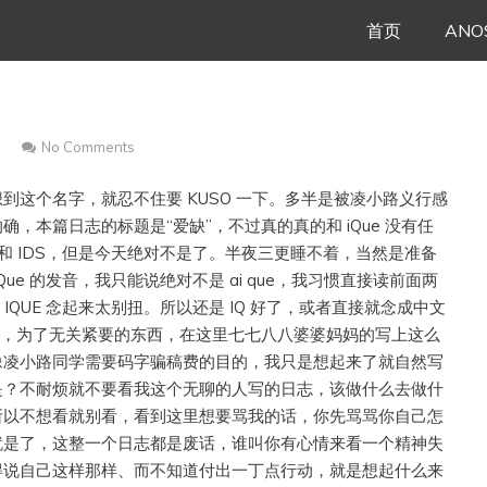
Skip
首页
ANO
to
content
No Comments
到这个名字，就忍不住要 KUSO 一下。多半是被凌小路义行感
，本篇日志的标题是“爱缺”，不过真的真的和 iQue 没有任
e 和 IDS，但是今天绝对不是了。半夜三更睡不着，当然是准备
ue 的发音，我只能说绝对不是 ai que，我习惯直接读前面两
，IQUE 念起来太别扭。所以还是 IQ 好了，或者直接就念成中文
嗦，为了无关紧要的东西，在这里七七八八婆婆妈妈的写上这么
像凌小路同学需要码字骗稿费的目的，我只是想起来了就自然写
是？不耐烦就不要看我这个无聊的人写的日志，该做什么去做什
所以不想看就别看，看到这里想要骂我的话，你先骂骂你自己怎
就是了，这整一个日志都是废话，谁叫你有心情来看一个精神失
得说自己这样那样、而不知道付出一丁点行动，就是想起什么来