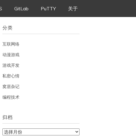
S
GitLab
PuTTY
关于
分类
互联网络
动漫游戏
游戏开发
私密心情
窝居杂记
编程技术
归档
归