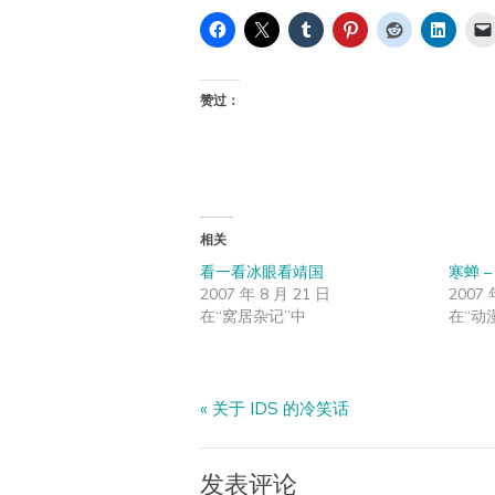
赞过：
相关
看一看冰眼看靖国
寒蝉 
2007 年 8 月 21 日
2007 
在“窝居杂记”中
在“动
«
关于 IDS 的冷笑话
发表评论