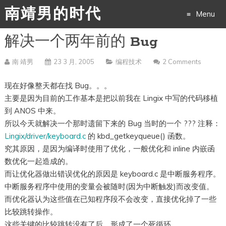
南靖男的时代
Menu
解决一个两年前的 Bug
Skip
to
南 靖男
23 3 月, 2005
编程技术
2 Comments
content
现在好像整天都在找 Bug。。。
主要是因为目前的工作基本是把以前我在 Lingix 中写的代码移植
到 ANOS 中来。
所以今天就解决一个那时遗留下来的 Bug 当时的一个 ??? 注释：
Lingix/driver/keyboard.c
的 kbd_getkeyqueue() 函数。
究其原因，是因为编译时使用了优化，一般优化和 inline 内嵌函
数优化一起造成的。
而让优化器做出错误优化的原因是 keyboard.c 是中断服务程序。
中断服务程序中使用的变量会被随时(因为中断触发)而改变值。
而优化器认为这些值在已知程序段不会改变，直接优化掉了一些
比较跳转操作。
这些关键的比较跳转没有了后，形成了一个死循环。