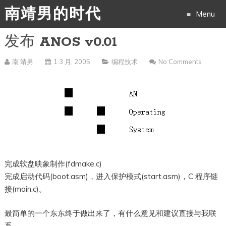
南靖男的时代
Menu
发布 ANOS v0.01
Skip
to
南 靖男
1 3 月, 2005
编程技术
No Comments
content
完成软盘映象制作(fdmake.c)
完成启动代码(boot.asm)，进入保护模式(start.asm)，C 程序链
接(main.c)。
最简单的一个东东终于做出来了，有什么意见和建议直接与我联
系。