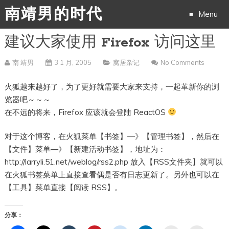
南靖男的时代
Menu
建议大家使用 Firefox 访问这里
Skip
to
南 靖男
3 1 月, 2005
窝居杂记
No Comments
content
火狐越来越好了，为了更好就需要大家来支持，一起革新你的浏
览器吧～～～
在不远的将来，Firefox 应该就会登陆 ReactOS
对于这个博客，在火狐菜单【书签】—》【管理书签】，然后在
【文件】菜单—》【新建活动书签】，地址为：
http://larryli.51.net/weblog/rss2.php 放入【RSS文件夹】就可以
在火狐书签菜单上直接查看偶是否有日志更新了。另外也可以在
【工具】菜单直接【阅读 RSS】。
分享：