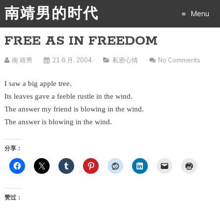
南靖男的时代
Menu
FREE AS IN FREEDOM
Skip
to
南 靖男
21 8 月, 2004
私密心情
No Comments
content
I saw a big apple tree.
Its leaves gave a feeble rustle in the wind.
The answer my friend is blowing in the wind.
The answer is blowing in the wind.
分享：
赞过：