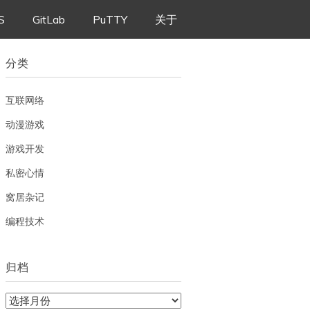
S
GitLab
PuTTY
关于
分类
互联网络
动漫游戏
游戏开发
私密心情
窝居杂记
编程技术
归档
归