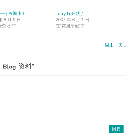
一个豆瓣小组
Larry Li 开站了
年 8 月 9 日
2007 年 6 月 1 日
居杂记”中
在“窝居杂记”中
周末一天
»
 Blog 资料”
回复