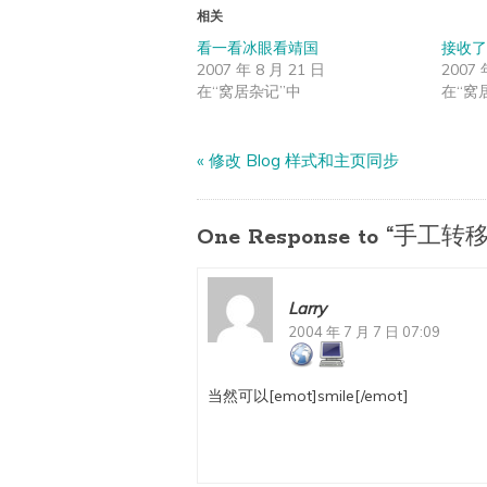
相关
看一看冰眼看靖国
接收了
2007 年 8 月 21 日
2007 
在“窝居杂记”中
在“窝
«
修改 Blog 样式和主页同步
One Response to “手工转移
Larry
2004 年 7 月 7 日 07:09
当然可以[emot]smile[/emot]