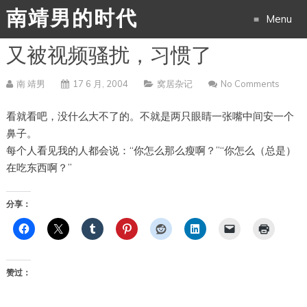
南靖男的时代
Menu
又被视频骚扰，习惯了
Skip
to
南 靖男
17 6 月, 2004
窝居杂记
No Comments
content
看就看吧，没什么大不了的。不就是两只眼睛一张嘴中间安一个
鼻子。
每个人看见我的人都会说：“你怎么那么瘦啊？”“你怎么（总是）
在吃东西啊？”
分享：
赞过：