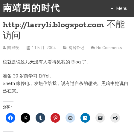
南靖男的时代
Menu
http://larryli.blogspot.com 不能
Skip
访问
to
南 靖男
11 5 月, 2004
窝居杂记
No Comments
content
也就是说这几天没有人看得见我的 Blog 了。
准备 30 岁前学习 Eiffel。
Sheth 家停电，发短信给我，说有过自杀的想法。黑暗中她说自
己在哭。
分享：